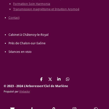
Formation Soin Harmonia
Transmission magnétisme et Intuition Aromoé
Contact
Cabinet à Châtenoy-le-Royal
Près de Chalon-sur-Saône
Séances en visio
P
P
P
P
a
a
a
a
© 2023 - 2024 L'Arboressen'Ciel de Marlène
r
r
r
r
Propulsé par
Webador
t
t
t
t
a
a
a
a
g
g
g
g
e
e
e
e
r
r
r
r