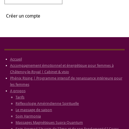
Créer un compte
Accueil
Accompagnement émotionnel et énergétique pour femmes à
Châtenoy-le-Royal | Cabinet & visio
Phénix Rising | Programme intensif de renaissance intérieure pour
les femmes
A propos
Tarifs
Réflexologie Amérindienne Spirituelle
Le massage de saison
Soin Harmonia
Massages Magnétiques Supra Quantum
Soin Aromoé I le soin de l'âme et de son fondamental I Corps